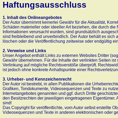
Haftungsausschluss
1. Inhalt des Onlineangebotes
Der Autor übernimmt keinerlei Gewähr für die Aktualität, Korre
Schäden materieller oder ideeller Art beziehen, die durch di
Informationen verursacht wurden, sind grundsätzlich ausgeschl
sind freibleibend und unverbindlich. Der Autor behält es sic
löschen oder die Veröffentlichung zeitweise oder endgültig ein
2. Verweise und Links
Unser Angebot enthält Links zu externen Websites Dritter (sog
Gewähr übernehmen. Für die Inhalte der verlinkten Seiten ist s
Verlinkung auf mögliche Rechtsverstöße überprüft. Rechtswidri
ist jedoch ohne konkrete Anhaltspunkte einer Rechtsverletzu
3. Urheber- und Kennzeichenrecht
Der Autor ist bestrebt, in allen Publikationen die Urheberrec
Grafiken, Tondokumente, Videosequenzen und Texte zu nutzen
Internetangebotes genannten und ggf. durch Dritte geschütz
den Besitzrechten der jeweiligen eingetragenen Eigentümer. A
sind!
Das Copyright für veröffentlichte, vom Autor selbst erstellte 
Videosequenzen und Texte in anderen elektronischen oder ged